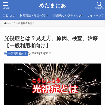
めだまにあ
MENU
SEARCH
はじめに
眼科英語・略語一覧
眼疾患セルフチェック
サイトマップ
ホーム
一般利用者向け
光視症とは？見え方、原因、検査、治療
【一般利用者向け】
2023年1月31日
一般利用者向け