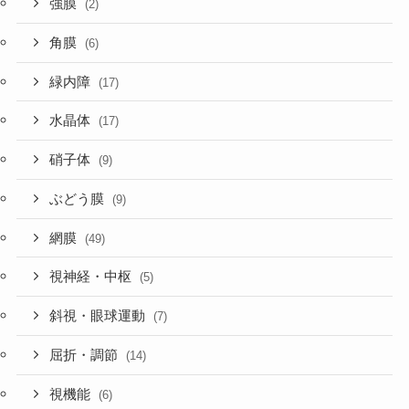
強膜
(2)
角膜
(6)
緑内障
(17)
水晶体
(17)
硝子体
(9)
ぶどう膜
(9)
網膜
(49)
視神経・中枢
(5)
斜視・眼球運動
(7)
屈折・調節
(14)
視機能
(6)