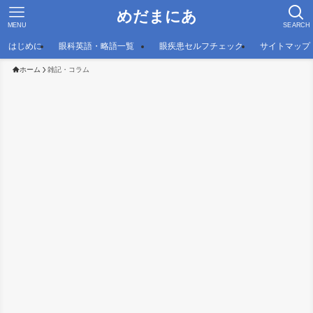
めだまにあ
MENU
SEARCH
はじめに
眼科英語・略語一覧
眼疾患セルフチェック
サイトマップ
ホーム
雑記・コラム