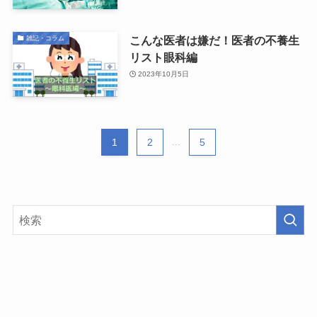
こんな医者は嫌だ！医者の不養生
雑記・コラム
リスト眼科編
2023年10月5日
1
2
...
5