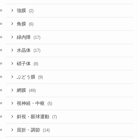
強膜
(2)
角膜
(6)
緑内障
(17)
水晶体
(17)
硝子体
(9)
ぶどう膜
(9)
網膜
(49)
視神経・中枢
(5)
斜視・眼球運動
(7)
屈折・調節
(14)