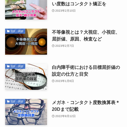
い度数はコンタクト矯正を
2023年2月10日
不等像視とは？大視症、小視症、
屈折・調節
屈折値、原因、検査など
2023年2月7日
白内障手術における目標屈折値の
屈折・調節
設定の仕方と目安
2023年1月6日
メガネ・コンタクト度数換算表＊
屈折・調節
20Dまで記載
2022年9月12日