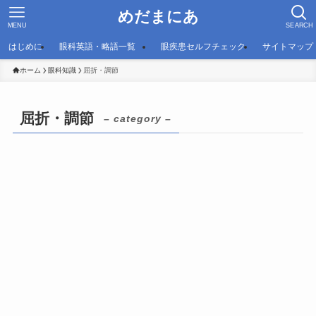
めだまにあ
MENU
SEARCH
はじめに
眼科英語・略語一覧
眼疾患セルフチェック
サイトマップ
ホーム
眼科知識
屈折・調節
屈折・調節
– category –