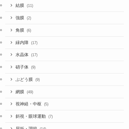
結膜
(11)
強膜
(2)
角膜
(6)
緑内障
(17)
水晶体
(17)
硝子体
(9)
ぶどう膜
(9)
網膜
(49)
視神経・中枢
(5)
斜視・眼球運動
(7)
屈折・調節
(14)