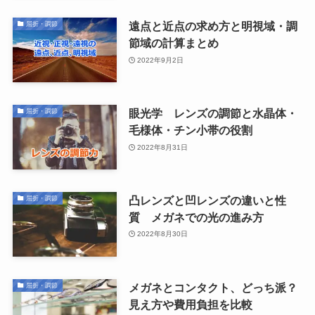
遠点と近点の求め方と明視域・調
屈折・調節
節域の計算まとめ
2022年9月2日
眼光学 レンズの調節と水晶体・
屈折・調節
毛様体・チン小帯の役割
2022年8月31日
凸レンズと凹レンズの違いと性
屈折・調節
質 メガネでの光の進み方
2022年8月30日
メガネとコンタクト、どっち派？
屈折・調節
見え方や費用負担を比較