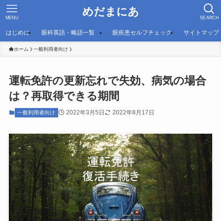
めだまにあ
MENU
SEARCH
はじめに
眼科英語・略語一覧
眼疾患セルフチェック
サイトマップ
ホーム
一般利用者向け
運転免許の更新忘れで失効、病気の場合
は？再取得できる期間
2022年3月5日
2022年8月17日
一般利用者向け