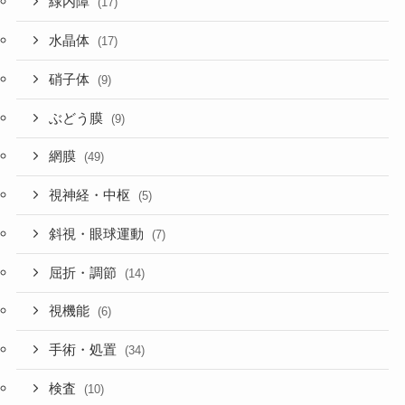
緑内障
(17)
水晶体
(17)
硝子体
(9)
ぶどう膜
(9)
網膜
(49)
視神経・中枢
(5)
斜視・眼球運動
(7)
屈折・調節
(14)
視機能
(6)
手術・処置
(34)
検査
(10)