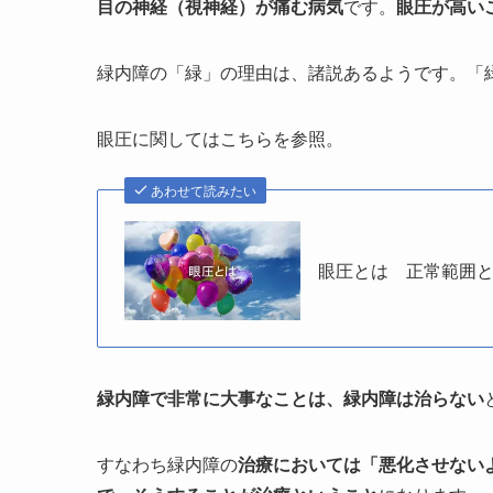
目の神経（視神経）が痛む病気
です。
眼圧が高い
緑内障の「緑」の理由は、諸説あるようです。「
眼圧に関してはこちらを参照。
あわせて読みたい
眼圧とは 正常範囲
緑内障で非常に大事なことは、緑内障は治らない
すなわち緑内障の
治療においては
「悪化させない