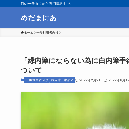
目の一般向けから専門情報まで。
めだまにあ
ホーム
一般利用者向け
「緑内障にならない為に白内障手
ついて
一般利用者向け
緑内障
水晶体
2022年2月21日
2022年8月1