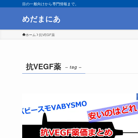
目の一般向けから専門情報まで。
めだまにあ
ホーム
抗VEGF薬
抗VEGF薬
– tag –