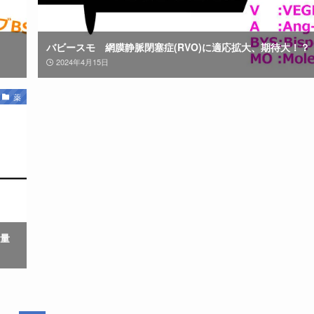
バビースモ 網膜静脈閉塞症(RVO)に適応拡大、期待大！？
2024年4月15日
薬
量