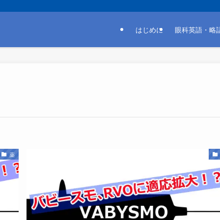
はじめに
眼科英語・
薬