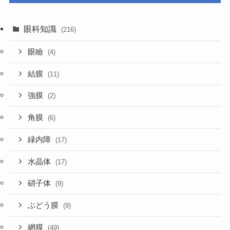
眼科知識
(216)
眼瞼
(4)
結膜
(11)
強膜
(2)
角膜
(6)
緑内障
(17)
水晶体
(17)
硝子体
(9)
ぶどう膜
(9)
網膜
(49)