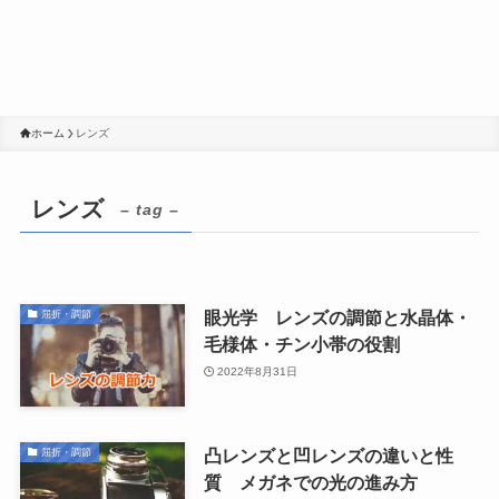
ホーム
レンズ
レンズ
– tag –
眼光学 レンズの調節と水晶体・
屈折・調節
毛様体・チン小帯の役割
2022年8月31日
凸レンズと凹レンズの違いと性
屈折・調節
質 メガネでの光の進み方