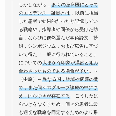
しかしながら，
多くの臨床医にとって
のエビデンス，証拠とは
，以前に担当
した患者で効果的だったと記憶してい
る戦略や，指導者や同僚から受けた助
言，ならびに偶然選んだ学術論文，抄
録，シンポジウム，および広告に基づ
いて得た「一般に行われていること」
についての
大まかな印象が漠然と組み
合わさったものである場合が多い
。～
（中略）～
異なる国，地域や病院の間
で，また個々のグループ診療の中にさ
え，ばらつきが存在する
。こうしたば
らつきをなくすため，個々の患者に最
も適切な戦略を同定するためのより系