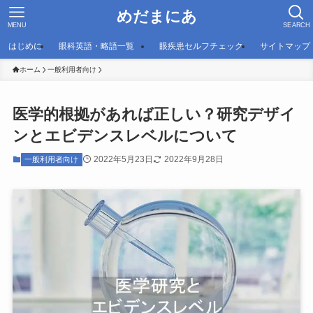
めだまにあ
MENU
SEARCH
はじめに
眼科英語・略語一覧
眼疾患セルフチェック
サイトマップ
ホーム
一般利用者向け
医学的根拠があれば正しい？研究デザイ
ンとエビデンスレベルについて
2022年5月23日
2022年9月28日
一般利用者向け