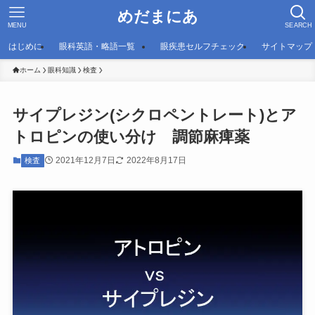
めだまにあ
MENU
SEARCH
はじめに
眼科英語・略語一覧
眼疾患セルフチェック
サイトマップ
ホーム
眼科知識
検査
サイプレジン(シクロペントレート)とア
トロピンの使い分け 調節麻痺薬
2021年12月7日
2022年8月17日
検査