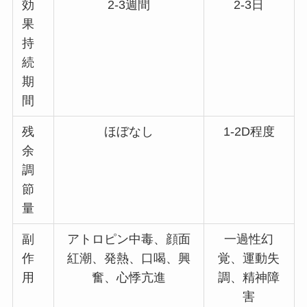
効
2-3週間
2-3日
果
持
続
期
間
残
ほぼなし
1-2D程度
余
調
節
量
副
アトロピン中毒、顔面
一過性幻
作
紅潮、発熱、口喝、興
覚、運動失
用
奮、心悸亢進
調、精神障
害