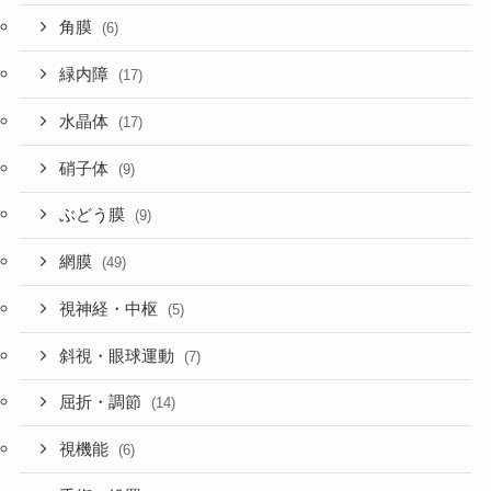
角膜
(6)
緑内障
(17)
水晶体
(17)
硝子体
(9)
ぶどう膜
(9)
網膜
(49)
視神経・中枢
(5)
斜視・眼球運動
(7)
屈折・調節
(14)
視機能
(6)